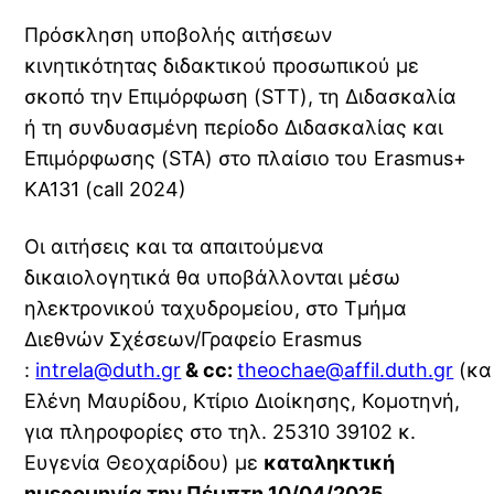
Πρόσκληση υποβολής αιτήσεων
κινητικότητας διδακτικού προσωπικού με
σκοπό την Επιμόρφωση (STT), τη Διδασκαλία
ή τη συνδυασμένη περίοδο Διδασκαλίας και
Επιμόρφωσης (STA) στο πλαίσιο του Erasmus+
KA131 (call 2024)
Οι αιτήσεις και τα απαιτούμενα
δικαιολογητικά θα υποβάλλονται μέσω
ηλεκτρονικού ταχυδρομείου, στο Τμήμα
Διεθνών Σχέσεων/Γραφείο Erasmus
:
intrela@duth.gr
& cc:
theochae@affil.duth.gr
(κα
Ελένη Μαυρίδου, Κτίριο Διοίκησης, Κομοτηνή,
για πληροφορίες στο τηλ. 25310 39102 κ.
Ευγενία Θεοχαρίδου) με
καταληκτική
ημερομηνία την Πέμπτη 10/04/2025
.