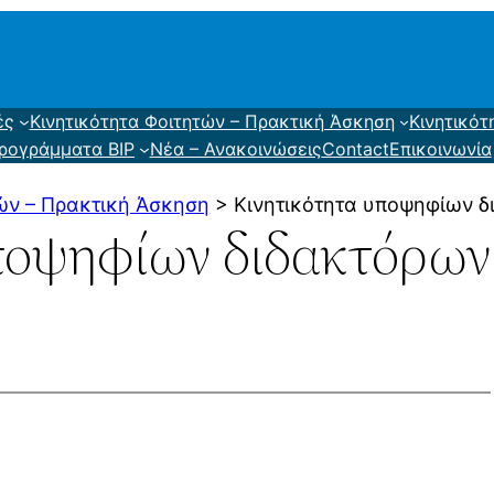
ές
Κινητικότητα Φοιτητών – Πρακτική Άσκηση
Κινητικό
προγράμματα BIP
Νέα – Ανακοινώσεις
Contact
Επικοινωνία
ών – Πρακτική Άσκηση
>
Κινητικότητα υποψηφίων δ
ποψηφίων διδακτόρων